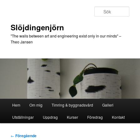
Hoppa
till
Sök
primärt
innehåll
Slöjdingenjörn
"The walls between art and engineering exist only in our minds" –
Theo Jansen
Huvudmeny
Hem
Om mig
Timring & byggnadsvård
Galleri
Utställningar
Uppdrag
Kurser
Föredrag
Kontakt
Inläggsnavigering
←
Föregående