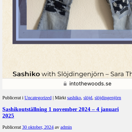
Publicerat i
Uncategorized
|
Märkt
sashiko
,
slöjd
,
slöjdingenjörn
Sashikoutställning 1 november 2024 – 4 januari
2025
Publicerat
30 oktober, 2024
av
admin