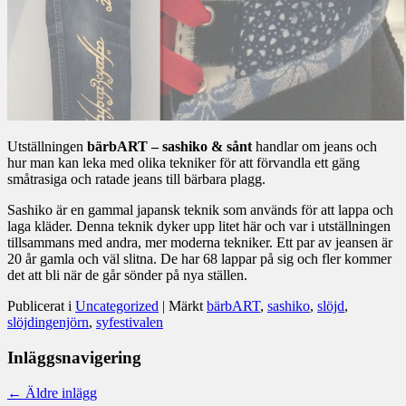
Utställningen
bärbART – sashiko & sånt
handlar om jeans och
hur man kan leka med olika tekniker för att förvandla ett gäng
småtrasiga och ratade jeans till bärbara plagg.
Sashiko är en gammal japansk teknik som används för att lappa och
laga kläder. Denna teknik dyker upp litet här och var i utställningen
tillsammans med andra, mer moderna tekniker. Ett par av jeansen är
20 år gamla och väl slitna. De har 68 lappar på sig och fler kommer
det att bli när de går sönder på nya ställen.
Publicerat i
Uncategorized
|
Märkt
bärbART
,
sashiko
,
slöjd
,
slöjdingenjörn
,
syfestivalen
Inläggsnavigering
←
Äldre inlägg