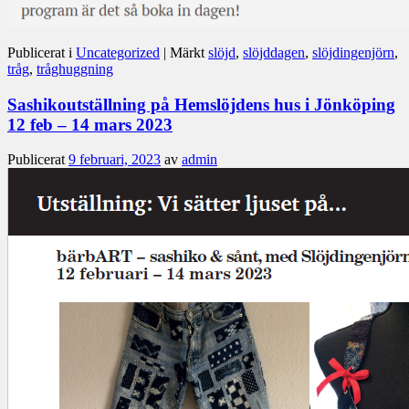
Publicerat i
Uncategorized
|
Märkt
slöjd
,
slöjddagen
,
slöjdingenjörn
,
tråg
,
tråghuggning
Sashikoutställning på Hemslöjdens hus i Jönköping
12 feb – 14 mars 2023
Publicerat
9 februari, 2023
av
admin