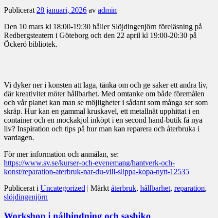
Publicerat
28 januari, 2026
av
admin
Den 10 mars kl 18:00-19:30 håller Slöjdingenjörn föreläsning på
Redbergsteatern i Göteborg och den 22 april kl 19:00-20:30 på
Öckerö bibliotek.
Vi dyker ner i konsten att laga, tänka om och ge saker ett andra liv,
där kreativitet möter hållbarhet. Med omtanke om både föremålen
och vår planet kan man se möjligheter i sådant som många ser som
skräp. Hur kan en gammal kruskavel, ett metallnät upphittat i en
container och en mockakjol inköpt i en second hand-butik få nya
liv? Inspiration och tips på hur man kan reparera och återbruka i
vardagen.
För mer information och anmälan, se:
https://www.sv.se/kurser-och-evenemang/hantverk-och-
konst/reparation-aterbruk-nar-du-vill-slippa-kopa-nytt-12535
Publicerat i
Uncategorized
|
Märkt
återbruk
,
hållbarhet
,
reparation
,
slöjdingenjörn
Workshop i nålbindning och sashiko