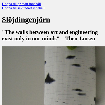
Hoppa till primärt innehåll
Hoppa till sekundärt innehåll
Slöjdingenjörn
"The walls between art and engineering
exist only in our minds" – Theo Jansen