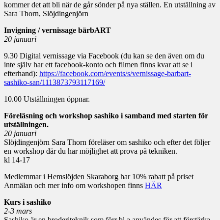
kommer det att bli när de går sönder på nya ställen. En utställning av
Sara Thorn, Slöjdingenjörn
Invigning / vernissage bärbART
20 januari
9.30 Digital vernissage via Facebook (du kan se den även om du
inte själv har ett facebook-konto och filmen finns kvar att se i
efterhand):
https://facebook.com/events/s/vernissage-barbart-
sashiko-san/1113873793117169/
10.00 Utställningen öppnar.
Föreläsning och workshop sashiko i samband med starten för
utställningen.
20 januari
Slöjdingenjörn Sara Thorn föreläser om sashiko och efter det följer
en workshop där du har möjlighet att prova på tekniken.
kl 14-17
Medlemmar i Hemslöjden Skaraborg har 10% rabatt på priset
Anmälan och mer info om workshopen finns
HÄR
Kurs i sashiko
2-3 mars
Sashiko är en broderiteknik som förr bl a användes för att förstärka