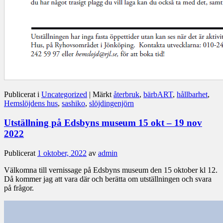
Publicerat i
Uncategorized
|
Märkt
återbruk
,
bärbART
,
hållbarhet
,
Hemslöjdens hus
,
sashiko
,
slöjdingenjörn
Utställning på Edsbyns museum 15 okt – 19 nov
2022
Publicerat
1 oktober, 2022
av
admin
Välkomna till vernissage på Edsbyns museum den 15 oktober kl 12.
Då kommer jag att vara där och berätta om utställningen och svara
på frågor.