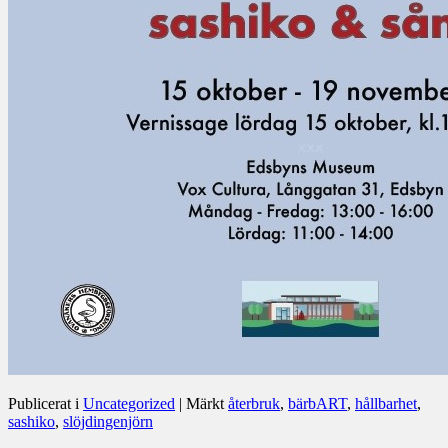
Publicerat i
Uncategorized
|
Märkt
återbruk
,
bärbART
,
hållbarhet
,
sashiko
,
slöjdingenjörn