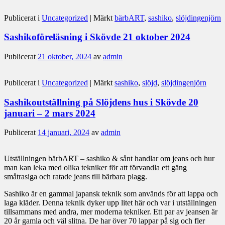
Publicerat i
Uncategorized
|
Märkt
bärbART
,
sashiko
,
slöjdingenjörn
Sashikoföreläsning i Skövde 21 oktober 2024
Publicerat
21 oktober, 2024
av
admin
Publicerat i
Uncategorized
|
Märkt
sashiko
,
slöjd
,
slöjdingenjörn
Sashikoutställning på Slöjdens hus i Skövde 20
januari – 2 mars 2024
Publicerat
14 januari, 2024
av
admin
Utställningen bärbART – sashiko & sånt handlar om jeans och hur
man kan leka med olika tekniker för att förvandla ett gäng
småtrasiga och ratade jeans till bärbara plagg.
Sashiko är en gammal japansk teknik som används för att lappa och
laga kläder. Denna teknik dyker upp litet här och var i utställningen
tillsammans med andra, mer moderna tekniker. Ett par av jeansen är
20 år gamla och väl slitna. De har över 70 lappar på sig och fler