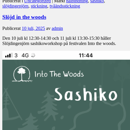
Publicerat i
Uncategorized
|
Märkt
nålbindning
,
sashiko
,
slöjdingenjörn
,
stickning
,
tvåändsstickning
Slöjd in the woods
Publicerat
10 juli, 2025
av
admin
Den 10 juli kl 12:30-14:30 och 11 juli kl 13:30-15:30 håller
Slöjdingenjörn sashikoworkshop på festivalen Into the woods.