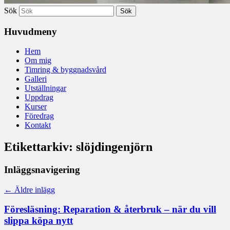
Sök
Huvudmeny
Hem
Om mig
Timring & byggnadsvård
Galleri
Utställningar
Uppdrag
Kurser
Föredrag
Kontakt
Etikettarkiv:
slöjdingenjörn
Inläggsnavigering
←
Äldre inlägg
Föresläsning: Reparation & återbruk – när du vill
slippa köpa nytt