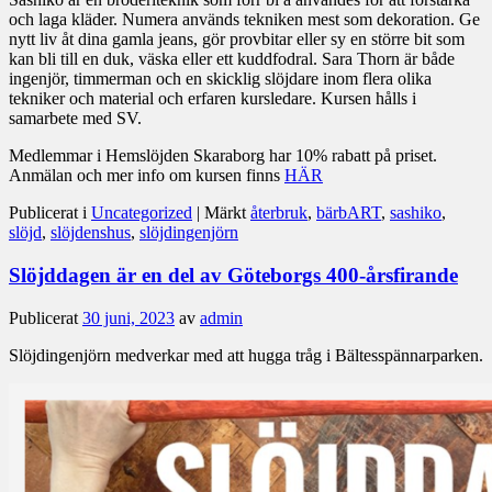
och laga kläder. Numera används tekniken mest som dekoration. Ge
nytt liv åt dina gamla jeans, gör provbitar eller sy en större bit som
kan bli till en duk, väska eller ett kuddfodral. Sara Thorn är både
ingenjör, timmerman och en skicklig slöjdare inom flera olika
tekniker och material och erfaren kursledare. Kursen hålls i
samarbete med SV.
Medlemmar i Hemslöjden Skaraborg har 10% rabatt på priset.
Anmälan och mer info om kursen finns
HÄR
Publicerat i
Uncategorized
|
Märkt
återbruk
,
bärbART
,
sashiko
,
slöjd
,
slöjdenshus
,
slöjdingenjörn
Slöjddagen är en del av Göteborgs 400-årsfirande
Publicerat
30 juni, 2023
av
admin
Slöjdingenjörn medverkar med att hugga tråg i Bältesspännarparken.