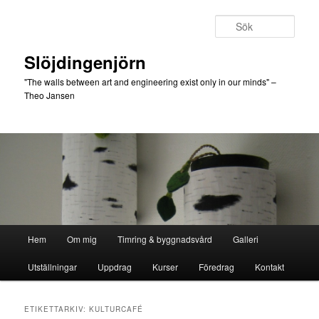
Hoppa
Hoppa
till
till
Sök
primärt
sekundärt
innehåll
innehåll
Slöjdingenjörn
"The walls between art and engineering exist only in our minds" –
Theo Jansen
Huvudmeny
Hem
Om mig
Timring & byggnadsvård
Galleri
Utställningar
Uppdrag
Kurser
Föredrag
Kontakt
ETIKETTARKIV:
KULTURCAFÉ