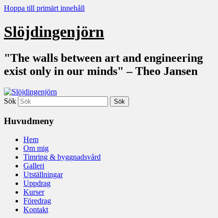
Hoppa till primärt innehåll
Slöjdingenjörn
"The walls between art and engineering
exist only in our minds" – Theo Jansen
Sök
Huvudmeny
Hem
Om mig
Timring & byggnadsvård
Galleri
Utställningar
Uppdrag
Kurser
Föredrag
Kontakt